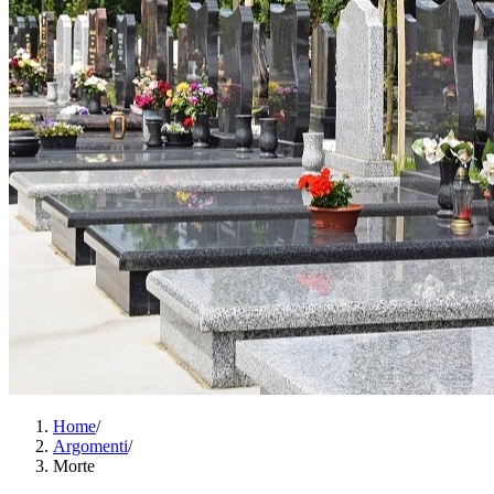
Home
/
Argomenti
/
Morte