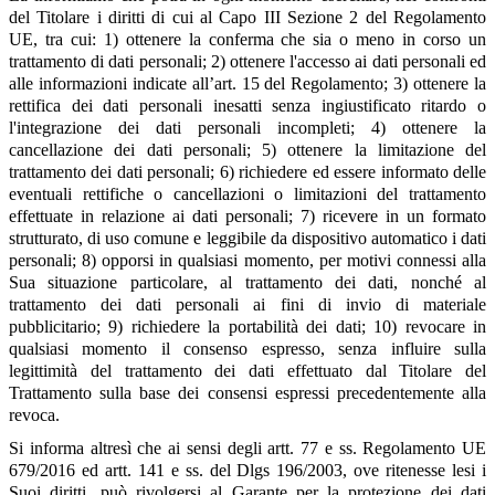
del Titolare i diritti di cui al Capo III Sezione 2 del Regolamento
UE, tra cui: 1) ottenere la conferma che sia o meno in corso un
trattamento di dati personali; 2) ottenere l'accesso ai dati personali ed
alle informazioni indicate all’art. 15 del Regolamento; 3) ottenere la
rettifica dei dati personali inesatti senza ingiustificato ritardo o
l'integrazione dei dati personali incompleti; 4) ottenere la
cancellazione dei dati personali; 5) ottenere la limitazione del
trattamento dei dati personali; 6) richiedere ed essere informato delle
eventuali rettifiche o cancellazioni o limitazioni del trattamento
effettuate in relazione ai dati personali; 7) ricevere in un formato
strutturato, di uso comune e leggibile da dispositivo automatico i dati
personali; 8) opporsi in qualsiasi momento, per motivi connessi alla
Sua situazione particolare, al trattamento dei dati, nonché al
trattamento dei dati personali ai fini di invio di materiale
pubblicitario; 9) richiedere la portabilità dei dati; 10) revocare in
qualsiasi momento il consenso espresso, senza influire sulla
legittimità del trattamento dei dati effettuato dal Titolare del
Trattamento sulla base dei consensi espressi precedentemente alla
revoca.
Si informa altresì che ai sensi degli artt. 77 e ss. Regolamento UE
679/2016 ed artt. 141 e ss. del Dlgs 196/2003, ove ritenesse lesi i
Suoi diritti, può rivolgersi al Garante per la protezione dei dati