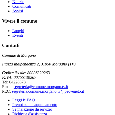
Notizie
Comunicati
Avvisi
Vivere il comune
Luoghi
Eventi
Contatti
Comune di Morgano
Piazza Indipendenza 2, 31050 Morgano (TV)
Codice fiscale: 80006320263
P.IVA: 00755130267
Tel: 04228378
Email:
segreteria@comune.morgano.tv.it
PEC:
segreteria.comune.morgano.tv@pecveneto.it
Leggi le FAQ
Prenotazione appuntamento
Segnalazione disservizio
Richiesta d'assistenza