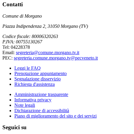
Contatti
Comune di Morgano
Piazza Indipendenza 2, 31050 Morgano (TV)
Codice fiscale: 80006320263
P.IVA: 00755130267
Tel: 04228378
Email:
segreteria@comune.morgano.tv.it
PEC:
segreteria.comune.morgano.tv@pecveneto.it
Leggi le FAQ
Prenotazione appuntamento
Segnalazione disservizio
Richiesta d'assistenza
Amministrazione trasparente
Informativa privacy
Note legali
Dichiarazione di accessibilità
Piano di miglioramento del sito e dei servizi
Seguici su