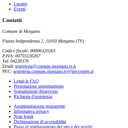
Luoghi
Eventi
Contatti
Comune di Morgano
Piazza Indipendenza 2, 31050 Morgano (TV)
Codice fiscale: 80006320263
P.IVA: 00755130267
Tel: 04228378
Email:
segreteria@comune.morgano.tv.it
PEC:
segreteria.comune.morgano.tv@pecveneto.it
Leggi le FAQ
Prenotazione appuntamento
Segnalazione disservizio
Richiesta d'assistenza
Amministrazione trasparente
Informativa privacy
Note legali
Dichiarazione di accessibilità
Piano di miglioramento del sito e dei servizi