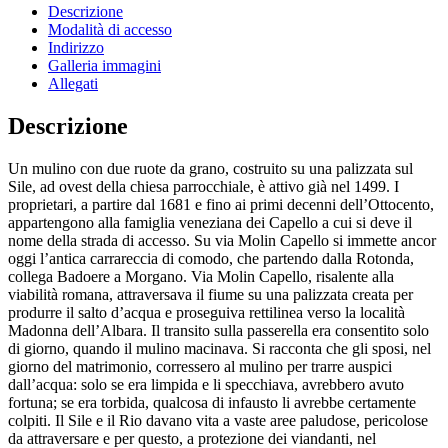
Descrizione
Modalità di accesso
Indirizzo
Galleria immagini
Allegati
Descrizione
Un mulino con due ruote da grano, costruito su una palizzata sul
Sile, ad ovest della chiesa parrocchiale, è attivo già nel 1499. I
proprietari, a partire dal 1681 e fino ai primi decenni dell’Ottocento,
appartengono alla famiglia veneziana dei Capello a cui si deve il
nome della strada di accesso. Su via Molin Capello si immette ancor
oggi l’antica carrareccia di comodo, che partendo dalla Rotonda,
collega Badoere a Morgano. Via Molin Capello, risalente alla
viabilità romana, attraversava il fiume su una palizzata creata per
produrre il salto d’acqua e proseguiva rettilinea verso la località
Madonna dell’Albara. Il transito sulla passerella era consentito solo
di giorno, quando il mulino macinava. Si racconta che gli sposi, nel
giorno del matrimonio, corressero al mulino per trarre auspici
dall’acqua: solo se era limpida e li specchiava, avrebbero avuto
fortuna; se era torbida, qualcosa di infausto li avrebbe certamente
colpiti. Il Sile e il Rio davano vita a vaste aree paludose, pericolose
da attraversare e per questo, a protezione dei viandanti, nel