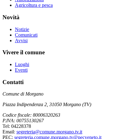
Agricoltura e pesca
Novità
Notizie
Comunicati
Avvisi
Vivere il comune
Luoghi
Eventi
Contatti
Comune di Morgano
Piazza Indipendenza 2, 31050 Morgano (TV)
Codice fiscale: 80006320263
P.IVA: 00755130267
Tel: 04228378
Email:
segreteria@comune.morgano.tv.it
PEC:
segreteria.comune.morgano.tv@pecveneto.it